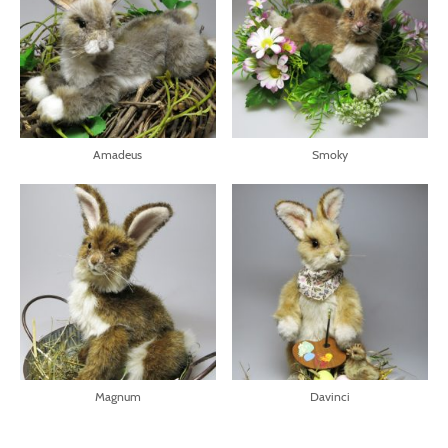
Amadeus
Smoky
Magnum
Davinci