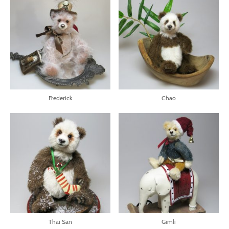
Frederick
Chao
Thai San
Gimli